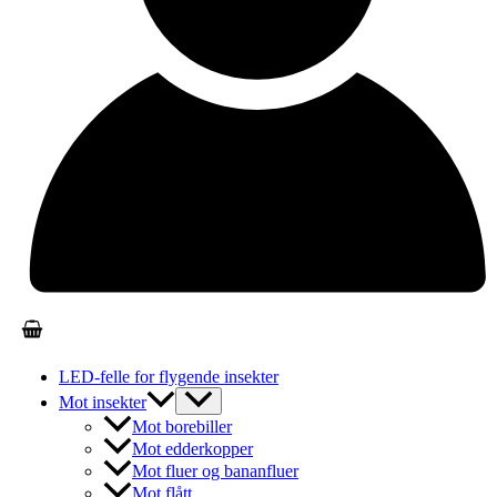
LED-felle for flygende insekter
Mot insekter
Mot borebiller
Mot edderkopper
Mot fluer og bananfluer
Mot flått