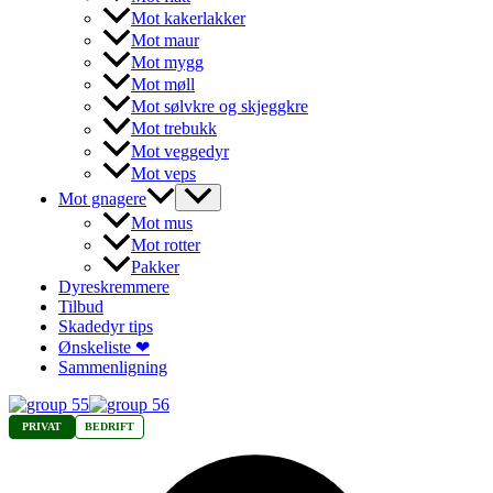
Mot kakerlakker
Mot maur
Mot mygg
Mot møll
Mot sølvkre og skjeggkre
Mot trebukk
Mot veggedyr
Mot veps
Mot gnagere
Mot mus
Mot rotter
Pakker
Dyreskremmere
Tilbud
Skadedyr tips
Ønskeliste ❤
Sammenligning
PRIVAT
BEDRIFT