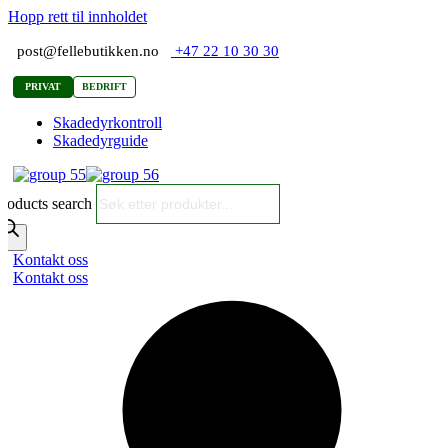
Hopp rett til innholdet
post@fellebutikken.no
+47 22 10 30 30
PRIVAT
BEDRIFT
Skadedyrkontroll
Skadedyrguide
roducts search
Kontakt oss
Kontakt oss