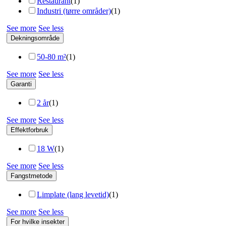
Restaurant
(
1
)
Industri (tørre områder)
(
1
)
See more
See less
Dekningsområde
50-80 m²
(
1
)
See more
See less
Garanti
2 år
(
1
)
See more
See less
Effektforbruk
18 W
(
1
)
See more
See less
Fangstmetode
Limplate (lang levetid)
(
1
)
See more
See less
For hvilke insekter