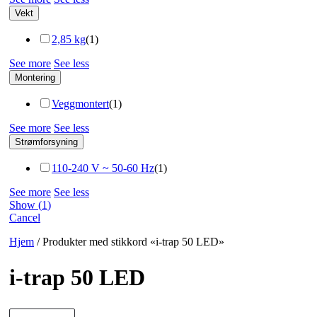
Vekt
2,85 kg
(
1
)
See more
See less
Montering
Veggmontert
(
1
)
See more
See less
Strømforsyning
110-240 V ~ 50-60 Hz
(
1
)
See more
See less
Show
(
1
)
Cancel
Hjem
/ Produkter med stikkord «i-trap 50 LED»
i-trap 50 LED