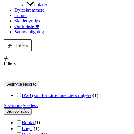
Pakker
Dyreskremmere
Tilbud
Skadedyr tips
Ønskeliste ❤
Sammenligning
Filters
Filters
Beskyttelsesgrad
IP20 (kun for tørre innendørs miljøer)
(
1
)
See more
See less
Bruksområde
Butikk
(
1
)
Lager,
(
1
)