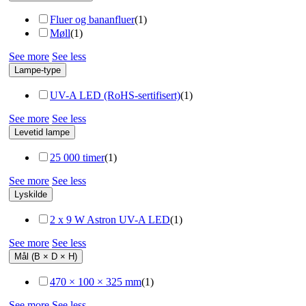
Fluer og bananfluer
(
1
)
Møll
(
1
)
See more
See less
Lampe-type
UV-A LED (RoHS-sertifisert)
(
1
)
See more
See less
Levetid lampe
25 000 timer
(
1
)
See more
See less
Lyskilde
2 x 9 W Astron UV-A LED
(
1
)
See more
See less
Mål (B × D × H)
470 × 100 × 325 mm
(
1
)
See more
See less