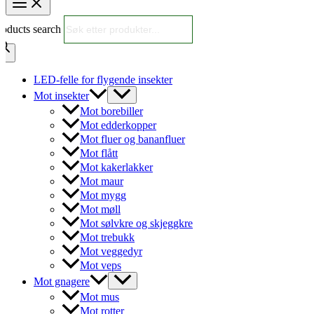
roducts search
LED-felle for flygende insekter
Mot insekter
Mot borebiller
Mot edderkopper
Mot fluer og bananfluer
Mot flått
Mot kakerlakker
Mot maur
Mot mygg
Mot møll
Mot sølvkre og skjeggkre
Mot trebukk
Mot veggedyr
Mot veps
Mot gnagere
Mot mus
Mot rotter