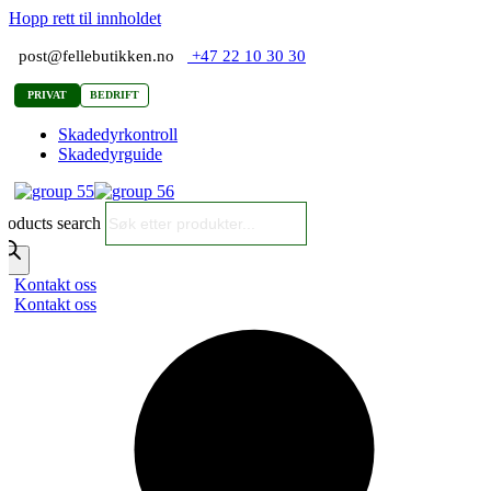
Hopp rett til innholdet
post@fellebutikken.no
+47 22 10 30 30
PRIVAT
BEDRIFT
Skadedyrkontroll
Skadedyrguide
roducts search
Kontakt oss
Kontakt oss