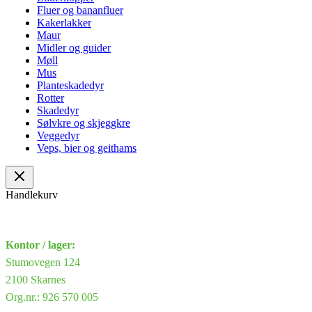
Fluer og bananfluer
Kakerlakker
Maur
Midler og guider
Møll
Mus
Planteskadedyr
Rotter
Skadedyr
Sølvkre og skjeggkre
Veggedyr
Veps, bier og geithams
Handlekurv
Kontor / lager:
Stumovegen 124
2100 Skarnes
Org.nr.: 926 570 005