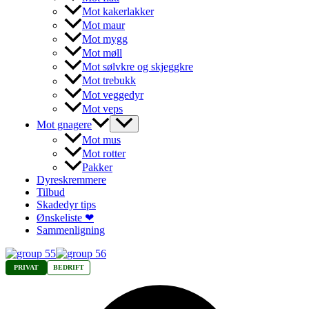
Mot kakerlakker
Mot maur
Mot mygg
Mot møll
Mot sølvkre og skjeggkre
Mot trebukk
Mot veggedyr
Mot veps
Mot gnagere
Mot mus
Mot rotter
Pakker
Dyreskremmere
Tilbud
Skadedyr tips
Ønskeliste ❤
Sammenligning
PRIVAT
BEDRIFT