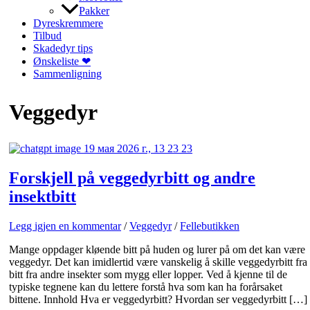
Pakker
Dyreskremmere
Tilbud
Skadedyr tips
Ønskeliste ❤
Sammenligning
Veggedyr
Forskjell på veggedyrbitt og andre
insektbitt
Legg igjen en kommentar
/
Veggedyr
/
Fellebutikken
Mange oppdager kløende bitt på huden og lurer på om det kan være
veggedyr. Det kan imidlertid være vanskelig å skille veggedyrbitt fra
bitt fra andre insekter som mygg eller lopper. Ved å kjenne til de
typiske tegnene kan du lettere forstå hva som kan ha forårsaket
bittene. Innhold Hva er veggedyrbitt? Hvordan ser veggedyrbitt […]