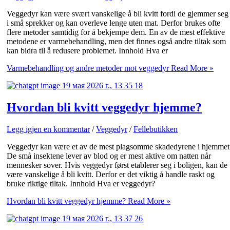
Veggedyr kan være svært vanskelige å bli kvitt fordi de gjemmer seg
i små sprekker og kan overleve lenge uten mat. Derfor brukes ofte
flere metoder samtidig for å bekjempe dem. En av de mest effektive
metodene er varmebehandling, men det finnes også andre tiltak som
kan bidra til å redusere problemet. Innhold Hva er
Varmebehandling og andre metoder mot veggedyr
Read More »
Hvordan bli kvitt veggedyr hjemme?
Legg igjen en kommentar
/
Veggedyr
/
Fellebutikken
Veggedyr kan være et av de mest plagsomme skadedyrene i hjemmet
De små insektene lever av blod og er mest aktive om natten når
mennesker sover. Hvis veggedyr først etablerer seg i boligen, kan de
være vanskelige å bli kvitt. Derfor er det viktig å handle raskt og
bruke riktige tiltak. Innhold Hva er veggedyr?
Hvordan bli kvitt veggedyr hjemme?
Read More »