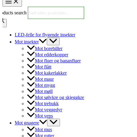
roducts search
LED-felle for flygende insekter
Mot insekter
Mot borebiller
Mot edderkopper
Mot fluer og bananfluer
Mot flått
Mot kakerlakker
Mot maur
Mot mygg
Mot møll
Mot sølvkre og skjeggkre
Mot trebukk
Mot veggedyr
Mot veps
Mot gnagere
Mot mus
Mot rotter