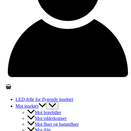
LED-felle for flygende insekter
Mot insekter
Mot borebiller
Mot edderkopper
Mot fluer og bananfluer
Mot flått