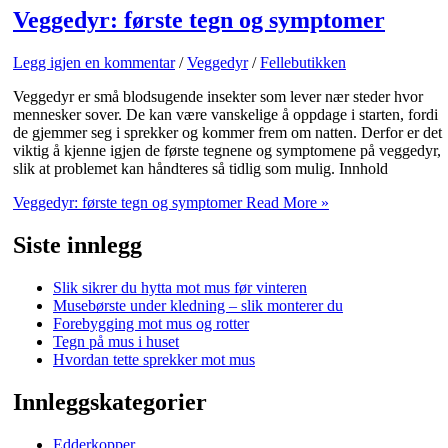
Veggedyr: første tegn og symptomer
Legg igjen en kommentar
/
Veggedyr
/
Fellebutikken
Veggedyr er små blodsugende insekter som lever nær steder hvor
mennesker sover. De kan være vanskelige å oppdage i starten, fordi
de gjemmer seg i sprekker og kommer frem om natten. Derfor er det
viktig å kjenne igjen de første tegnene og symptomene på veggedyr,
slik at problemet kan håndteres så tidlig som mulig. Innhold
Veggedyr: første tegn og symptomer
Read More »
Siste innlegg
Slik sikrer du hytta mot mus før vinteren
Musebørste under kledning – slik monterer du
Forebygging mot mus og rotter
Tegn på mus i huset
Hvordan tette sprekker mot mus
Innleggskategorier
Edderkopper