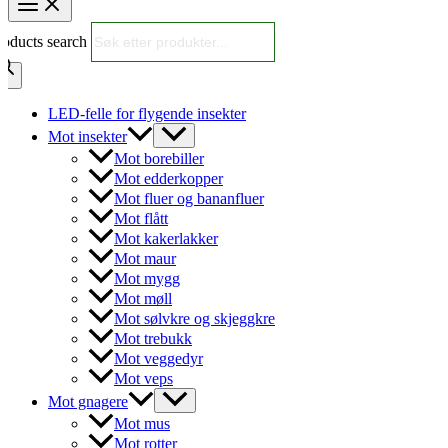
roducts search
LED-felle for flygende insekter
Mot insekter
Mot borebiller
Mot edderkopper
Mot fluer og bananfluer
Mot flått
Mot kakerlakker
Mot maur
Mot mygg
Mot møll
Mot sølvkre og skjeggkre
Mot trebukk
Mot veggedyr
Mot veps
Mot gnagere
Mot mus
Mot rotter