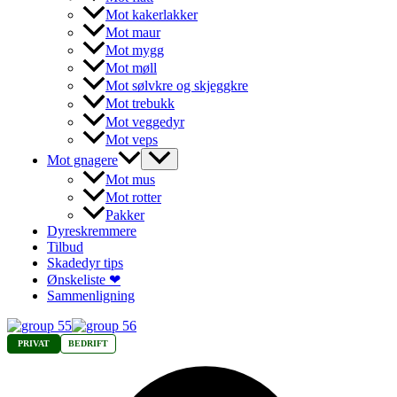
Mot kakerlakker
Mot maur
Mot mygg
Mot møll
Mot sølvkre og skjeggkre
Mot trebukk
Mot veggedyr
Mot veps
Mot gnagere
Mot mus
Mot rotter
Pakker
Dyreskremmere
Tilbud
Skadedyr tips
Ønskeliste ❤
Sammenligning
PRIVAT
BEDRIFT