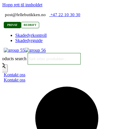
Hopp rett til innholdet
post@fellebutikken.no
+47 22 10 30 30
PRIVAT
BEDRIFT
Skadedyrkontroll
Skadedyrguide
roducts search
Kontakt oss
Kontakt oss