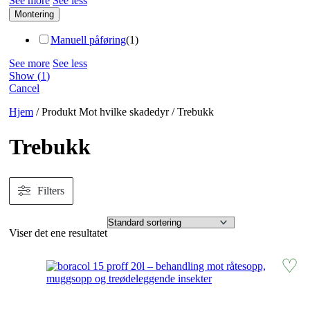
See more
See less
Montering
Manuell påføring
(
1
)
See more
See less
Show
(
1
)
Cancel
Hjem
/ Produkt Mot hvilke skadedyr / Trebukk
Trebukk
Filters
Viser det ene resultatet