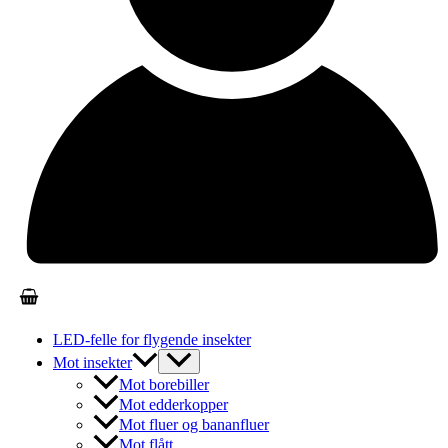
LED-felle for flygende insekter
Mot insekter
Mot borebiller
Mot edderkopper
Mot fluer og bananfluer
Mot flått