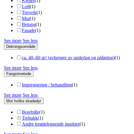
Kjeller
(
1
)
Loft
(
1
)
Treverk
(
1
)
Mur
(
1
)
Betong
(
1
)
Fasade
(
1
)
See more
See less
Dekningsområde
сa. 40–60 m² (avhenger av underlag og påføring)
(
1
)
See more
See less
Fangstmetode
Impregnering / behandling
(
1
)
See more
See less
Mot hvilke skadedyr
Borebille
(
1
)
Trebukk
(
1
)
Andre treødeleggende insekter
(
1
)