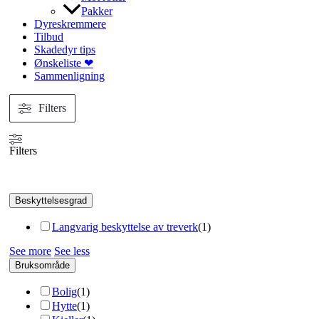
Pakker
Dyreskremmere
Tilbud
Skadedyr tips
Ønskeliste ❤
Sammenligning
Filters
Filters
Beskyttelsesgrad
Langvarig beskyttelse av treverk
(
1
)
See more
See less
Bruksområde
Bolig
(
1
)
Hytte
(
1
)