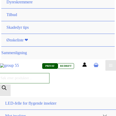
Dyreskremmere
Tilbud
Skadedyr tips
Ønskeliste ❤
Sammenligning
PRIVAT
BEDRIFT
roducts
earch
LED-felle for flygende insekter
Mot insekter