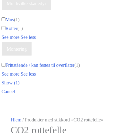
Mot hvilke skadedyr
Mus
(
1
)
Rotter
(
1
)
See more
See less
Montering
Frittstående / kan festes til overflater
(
1
)
See more
See less
Show
(
1
)
Cancel
Hjem
/ Produkter med stikkord «CO2 rottefelle»
CO2 rottefelle