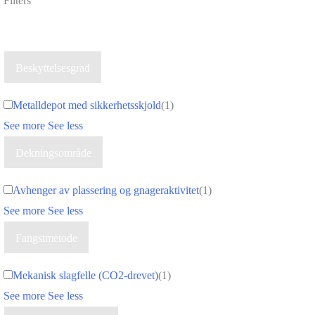
Filters
Beskyttelsesgrad
Metalldepot med sikkerhetsskjold
(
1
)
See more
See less
Dekningsområde
Avhenger av plassering og gnageraktivitet
(
1
)
See more
See less
Fangstmetode
Mekanisk slagfelle (CO2-drevet)
(
1
)
See more
See less