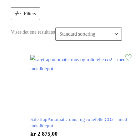
Filters
Viser det ene resultatet
SafeTrapAutomatic mus- og rottefelle CO2 – med
metalldepot
kr
2 875,00