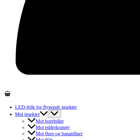
LED-felle for flygende insekter
Mot insekter
Mot borebiller
Mot edderkopper
Mot fluer og bananfluer
Mot flått