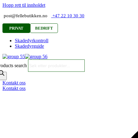
Hopp rett til innholdet
post@fellebutikken.no
+47 22 10 30 30
PRIVAT
BEDRIFT
Skadedyrkontroll
Skadedyrguide
roducts search
Kontakt oss
Kontakt oss