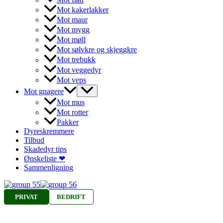
Mot kakerlakker
Mot maur
Mot mygg
Mot møll
Mot sølvkre og skjeggkre
Mot trebukk
Mot veggedyr
Mot veps
Mot gnagere
Mot mus
Mot rotter
Pakker
Dyreskremmere
Tilbud
Skadedyr tips
Ønskeliste ❤
Sammenligning
PRIVAT
BEDRIFT