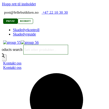
Hopp rett til innholdet
post@fellebutikken.no
+47 22 10 30 30
PRIVAT
BEDRIFT
Skadedyrkontroll
Skadedyrguide
roducts search
Kontakt oss
Kontakt oss