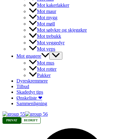
Mot kakerlakker
Mot maur
Mot mygg
Mot møll
Mot sølvkre og skjeggkre
Mot trebukk
Mot veggedyr
Mot veps
Mot gnagere
Mot mus
Mot rotter
Pakker
Dyreskremmere
Tilbud
Skadedyr tips
Ønskeliste ❤
Sammenligning
PRIVAT
BEDRIFT