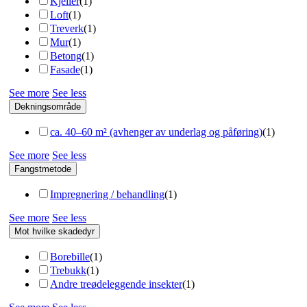
Kjeller
(
1
)
Loft
(
1
)
Treverk
(
1
)
Mur
(
1
)
Betong
(
1
)
Fasade
(
1
)
See more
See less
Dekningsområde
сa. 40–60 m² (avhenger av underlag og påføring)
(
1
)
See more
See less
Fangstmetode
Impregnering / behandling
(
1
)
See more
See less
Mot hvilke skadedyr
Borebille
(
1
)
Trebukk
(
1
)
Andre treødeleggende insekter
(
1
)