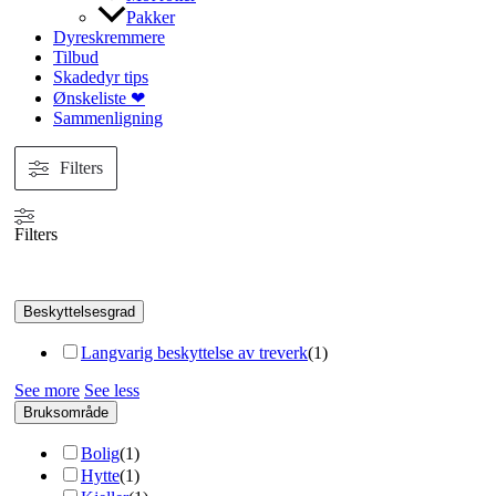
Pakker
Dyreskremmere
Tilbud
Skadedyr tips
Ønskeliste ❤
Sammenligning
Filters
Filters
Beskyttelsesgrad
Langvarig beskyttelse av treverk
(
1
)
See more
See less
Bruksområde
Bolig
(
1
)
Hytte
(
1
)