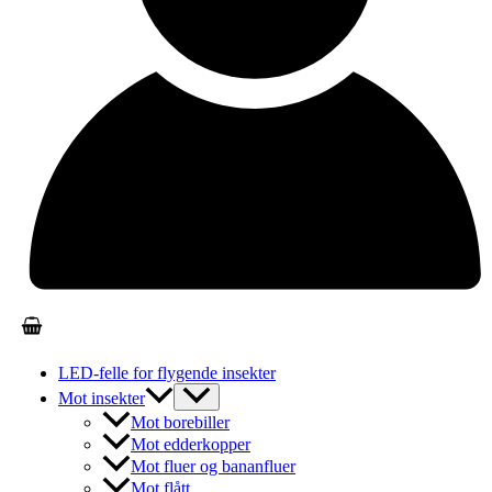
LED-felle for flygende insekter
Mot insekter
Mot borebiller
Mot edderkopper
Mot fluer og bananfluer
Mot flått