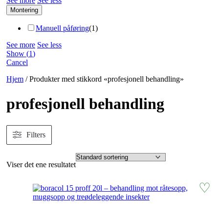
See more
See less
Montering
Manuell påføring
(
1
)
See more
See less
Show
(
1
)
Cancel
Hjem
/ Produkter med stikkord «profesjonell behandling»
profesjonell behandling
Filters
Viser det ene resultatet