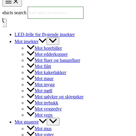
roducts search
LED-felle for flygende insekter
Mot insekter
Mot borebiller
Mot edderkopper
Mot fluer og bananfluer
Mot flått
Mot kakerlakker
Mot maur
Mot mygg
Mot møll
Mot sølvkre og skjeggkre
Mot trebukk
Mot veggedyr
Mot veps
Mot gnagere
Mot mus
Mot rotter