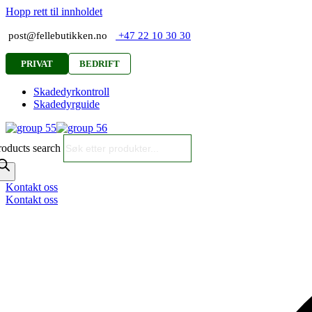
Hopp rett til innholdet
post@fellebutikken.no
+47 22 10 30 30
PRIVAT
BEDRIFT
Skadedyrkontroll
Skadedyrguide
roducts search
Kontakt oss
Kontakt oss