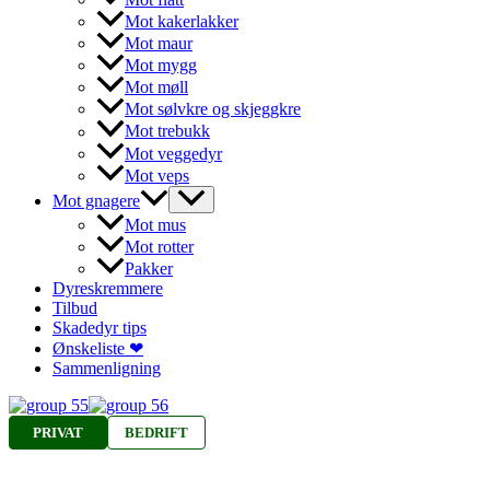
Mot kakerlakker
Mot maur
Mot mygg
Mot møll
Mot sølvkre og skjeggkre
Mot trebukk
Mot veggedyr
Mot veps
Mot gnagere
Mot mus
Mot rotter
Pakker
Dyreskremmere
Tilbud
Skadedyr tips
Ønskeliste ❤
Sammenligning
PRIVAT
BEDRIFT