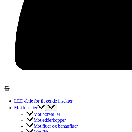
LED-felle for flygende insekter
Mot insekter
Mot borebiller
Mot edderkopper
Mot fluer og bananfluer
Mot flått