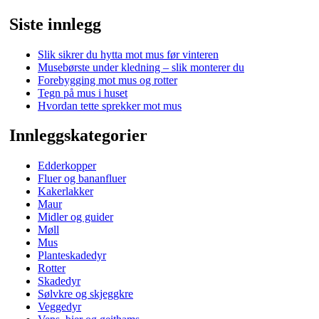
Siste innlegg
Slik sikrer du hytta mot mus før vinteren
Musebørste under kledning – slik monterer du
Forebygging mot mus og rotter
Tegn på mus i huset
Hvordan tette sprekker mot mus
Innleggskategorier
Edderkopper
Fluer og bananfluer
Kakerlakker
Maur
Midler og guider
Møll
Mus
Planteskadedyr
Rotter
Skadedyr
Sølvkre og skjeggkre
Veggedyr