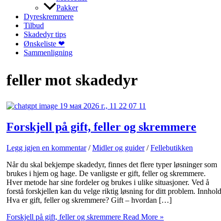
Pakker
Dyreskremmere
Tilbud
Skadedyr tips
Ønskeliste ❤
Sammenligning
feller mot skadedyr
Forskjell på gift, feller og skremmere
Legg igjen en kommentar
/
Midler og guider
/
Fellebutikken
Når du skal bekjempe skadedyr, finnes det flere typer løsninger som
brukes i hjem og hage. De vanligste er gift, feller og skremmere.
Hver metode har sine fordeler og brukes i ulike situasjoner. Ved å
forstå forskjellen kan du velge riktig løsning for ditt problem. Innhol
Hva er gift, feller og skremmere? Gift – hvordan […]
Forskjell på gift, feller og skremmere
Read More »