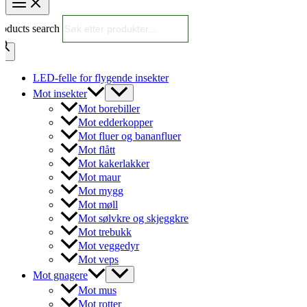
roducts search
LED-felle for flygende insekter
Mot insekter
Mot borebiller
Mot edderkopper
Mot fluer og bananfluer
Mot flått
Mot kakerlakker
Mot maur
Mot mygg
Mot møll
Mot sølvkre og skjeggkre
Mot trebukk
Mot veggedyr
Mot veps
Mot gnagere
Mot mus
Mot rotter