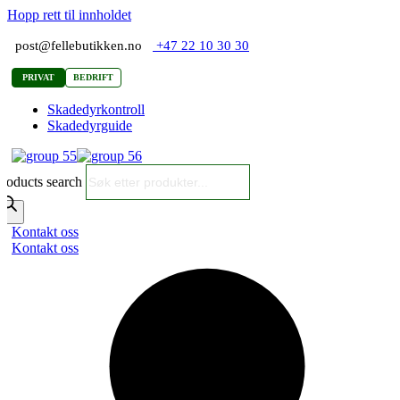
Hopp rett til innholdet
post@fellebutikken.no
+47 22 10 30 30
PRIVAT
BEDRIFT
Skadedyrkontroll
Skadedyrguide
roducts search
Kontakt oss
Kontakt oss