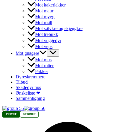
Mot kakerlakker
Mot maur
Mot mygg
Mot møll
Mot sølvkre og skjeggkre
Mot trebukk
Mot veggedyr
Mot veps
Mot gnagere
Mot mus
Mot rotter
Pakker
Dyreskremmere
Tilbud
Skadedyr tips
Ønskeliste ❤
Sammenligning
PRIVAT
BEDRIFT