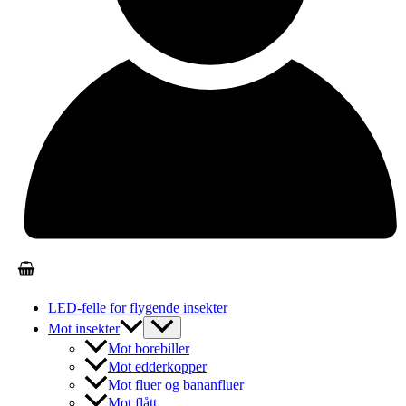
LED-felle for flygende insekter
Mot insekter
Mot borebiller
Mot edderkopper
Mot fluer og bananfluer
Mot flått