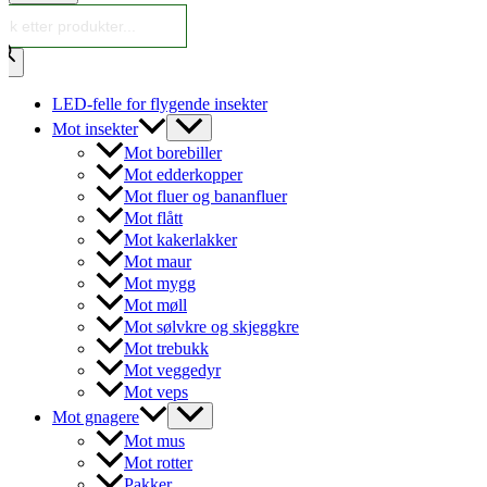
roducts
earch
LED-felle for flygende insekter
Mot insekter
Mot borebiller
Mot edderkopper
Mot fluer og bananfluer
Mot flått
Mot kakerlakker
Mot maur
Mot mygg
Mot møll
Mot sølvkre og skjeggkre
Mot trebukk
Mot veggedyr
Mot veps
Mot gnagere
Mot mus
Mot rotter
Pakker