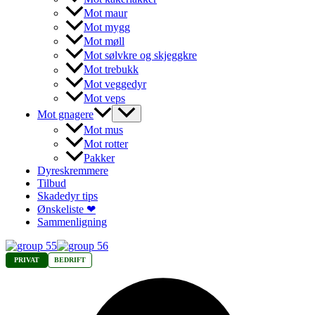
Mot maur
Mot mygg
Mot møll
Mot sølvkre og skjeggkre
Mot trebukk
Mot veggedyr
Mot veps
Mot gnagere
Mot mus
Mot rotter
Pakker
Dyreskremmere
Tilbud
Skadedyr tips
Ønskeliste ❤
Sammenligning
PRIVAT
BEDRIFT