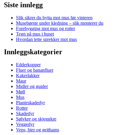
mus
Siste innlegg
og
rotter
Slik sikrer du hytta mot mus før vinteren
Musebørste under kledning – slik monterer du
Forebygging mot mus og rotter
Tegn på mus i huset
Hvordan tette sprekker mot mus
Innleggskategorier
Edderkopper
Fluer og bananfluer
Kakerlakker
Maur
Midler og guider
Møll
Mus
Planteskadedyr
Rotter
Skadedyr
Sølvkre og skjeggkre
Veggedyr
Veps, bier og geithams