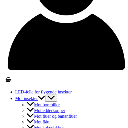
LED-felle for flygende insekter
Mot insekter
Mot borebiller
Mot edderkopper
Mot fluer og bananfluer
Mot flått
Mot kakerlakker