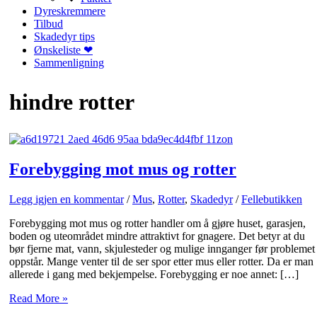
Dyreskremmere
Tilbud
Skadedyr tips
Ønskeliste ❤
Sammenligning
hindre rotter
Forebygging mot mus og rotter
Legg igjen en kommentar
/
Mus
,
Rotter
,
Skadedyr
/
Fellebutikken
Forebygging mot mus og rotter handler om å gjøre huset, garasjen,
boden og uteområdet mindre attraktivt for gnagere. Det betyr at du
bør fjerne mat, vann, skjulesteder og mulige innganger før problemet
oppstår. Mange venter til de ser spor etter mus eller rotter. Da er man
allerede i gang med bekjempelse. Forebygging er noe annet: […]
Forebygging
Read More »
mot