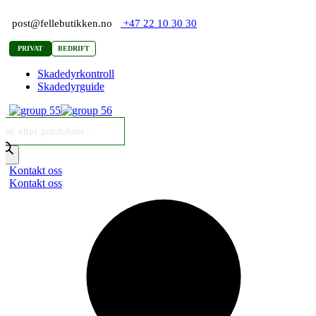
Hopp
rett
post@fellebutikken.no
+47 22 10 30 30
til
innholdet
PRIVAT
BEDRIFT
Skadedyrkontroll
Skadedyrguide
roducts
earch
Kontakt oss
Kontakt oss