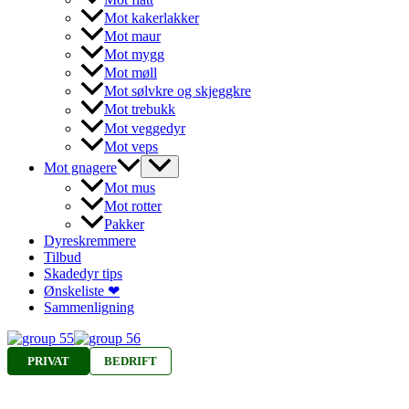
Mot kakerlakker
Mot maur
Mot mygg
Mot møll
Mot sølvkre og skjeggkre
Mot trebukk
Mot veggedyr
Mot veps
Mot gnagere
Mot mus
Mot rotter
Pakker
Dyreskremmere
Tilbud
Skadedyr tips
Ønskeliste ❤
Sammenligning
PRIVAT
BEDRIFT