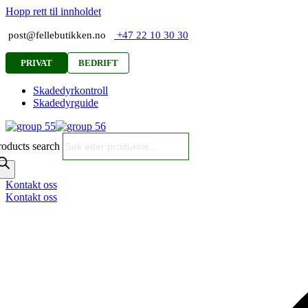
Hopp rett til innholdet
post@fellebutikken.no
+47 22 10 30 30
PRIVAT
BEDRIFT
Skadedyrkontroll
Skadedyrguide
roducts search
Kontakt oss
Kontakt oss