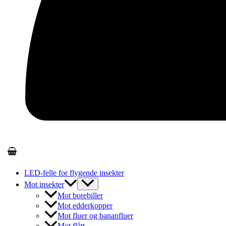
LED-felle for flygende insekter
Mot insekter
Mot borebiller
Mot edderkopper
Mot fluer og bananfluer
Mot flått